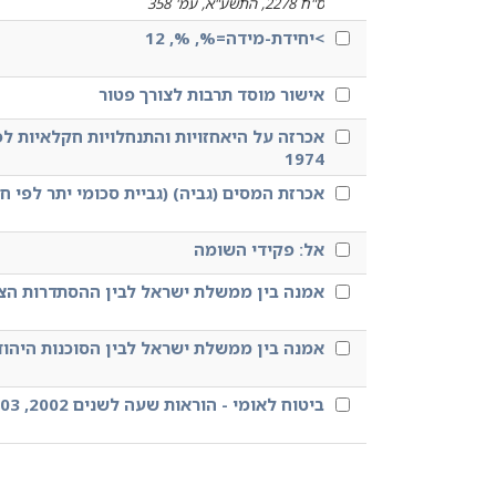
ס"ח 2278, התשע"א, עמ' 358
>יחידת-מידה=%, %, 12
אישור מוסד תרבות לצורך פטור
אכרזה על היאחזויות והתנחלויות חקלאיות לפי
1974
אכרזת המסים (גביה) (גביית סכומי יתר לפי חוק 
אל: פקידי השומה
אמנה בין ממשלת ישראל לבין ההסתדרות הצי
אמנה בין ממשלת ישראל לבין הסוכנות היהו
ביטוח לאומי - הוראות שעה לשנים 2002, 2003 במסגרת חוקי ההסדרים חוק תכנית החירום הכלכלית וחוק להבראת כלכלת ישראל